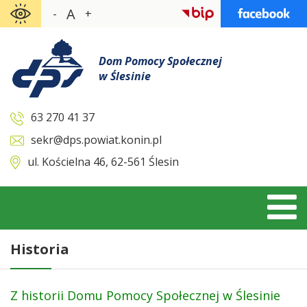
Skocz
A
-
+
do
zawartości
Dom Pomocy Społecznej
w Ślesinie
63 270 41 37
sekr@dps.powiat.konin.pl
ul. Kościelna 46, 62-561 Ślesin
Historia
Z historii Domu Pomocy Społecznej w Ślesinie