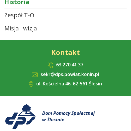
Historia
Zespół T-O
Misja i wizja
Kontakt
63 270 41 37
sekr@dps.powiat.konin.pl
ul. Kościelna 46, 62-561 Ślesin
Dom Pomocy Społecznej
w Ślesinie