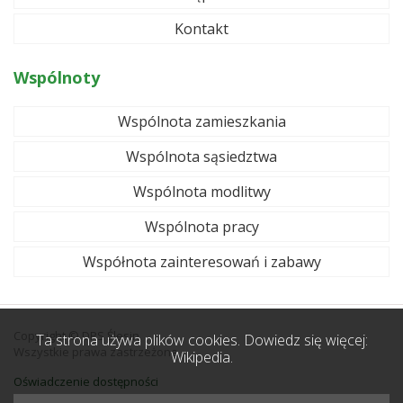
Kontakt
Wspólnoty
Wspólnota zamieszkania
Wspólnota sąsiedztwa
Wspólnota modlitwy
Wspólnota pracy
Współnota zainteresowań i zabawy
Copyright © DPS Ślesin.
Ta strona używa plików cookies. Dowiedz się więcej:
Wszystkie prawa zastrzeżone
Wikipedia.
Oświadczenie dostępności