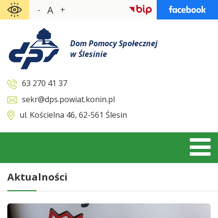
Skocz
A
-
+
do
zawartości
Dom Pomocy Społecznej
w Ślesinie
63 270 41 37
sekr@dps.powiat.konin.pl
ul. Kościelna 46, 62-561 Ślesin
Aktualności