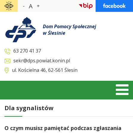
Skocz
A
-
+
do
zawartości
Dom Pomocy Społecznej
w Ślesinie
63 270 41 37
sekr@dps.powiat.konin.pl
ul. Kościelna 46, 62-561 Ślesin
Dla sygnalistów
O czym musisz pamiętać podczas zgłaszania