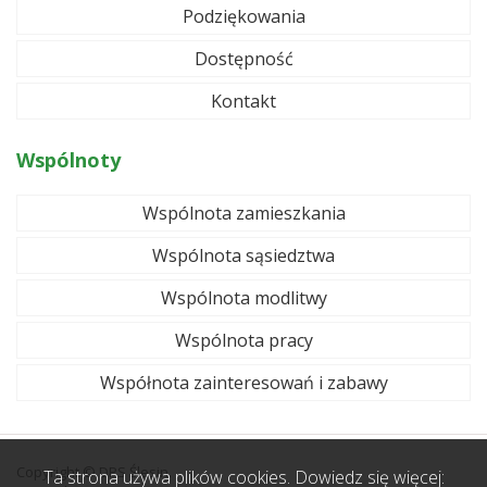
Podziękowania
Dostępność
Kontakt
Wspólnoty
Wspólnota zamieszkania
Wspólnota sąsiedztwa
Wspólnota modlitwy
Wspólnota pracy
Współnota zainteresowań i zabawy
Copyright © DPS Ślesin.
Ta strona używa plików cookies. Dowiedz się więcej: